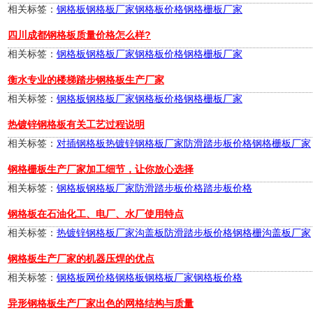
相关标签：
钢格板
钢格板厂家
钢格板价格
钢格栅板厂家
四川成都钢格板质量价格怎么样?
相关标签：
钢格板
钢格板厂家
钢格板价格
钢格栅板厂家
衡水专业的楼梯踏步钢格板生产厂家
相关标签：
钢格板
钢格板厂家
钢格板价格
钢格栅板厂家
热镀锌钢格板有关工艺过程说明
相关标签：
对插钢格板
热镀锌钢格板厂家
防滑踏步板价格
钢格栅板厂家
钢格栅板生产厂家加工细节，让你放心选择
相关标签：
钢格板
钢格板厂家
防滑踏步板价格
踏步板价格
钢格板在石油化工、电厂、水厂使用特点
相关标签：
热镀锌钢格板厂家
沟盖板
防滑踏步板价格
钢格栅沟盖板厂家
钢格板生产厂家的机器压焊的优点
相关标签：
钢格板网价格
钢格板
钢格板厂家
钢格板价格
异形钢格板生产厂家出色的网格结构与质量