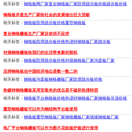
相关标签：
钢格板网厂家
复合钢格板厂家
防滑踏步板价格
踏步板价格
钢格板井盖生产厂家给社会的发展做出巨大贡献
相关标签：
钢格板
防滑踏步板价格
重型钢格板
复合钢格栅板生产厂家目前供不应求
相关标签：
钢格板
防滑踏步板价格
热浸锌钢格板厂家
踏步板
对插钢格栅板给我们的生活带来新的契机
相关标签：
钢格板
防滑踏步板价格
对插钢格板厂家
沟盖板厂家
压焊钢格板在中国经济地位是数一数二的
相关标签：
钢格板
沟盖板
钢格栅板厂家
防滑踏步板价格
热镀锌钢格栅板采用安装夹的优点是不破坏热浸锌层
相关标签：
钢格板
平台钢格板价格
热浸锌钢格板厂家
钢格板吊顶价格
重型钢格栅板可以作为钢结构平台板使用
相关标签：
钢格板
重型钢格板厂家
钢格栅板厂家
插接钢格板厂家
电厂平台钢格栅板可以作为图片花纹板护板进行使用