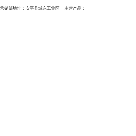
营销部地址：安平县城东工业区 主营产品：
钢格栅、
钢格栅板、
格栅